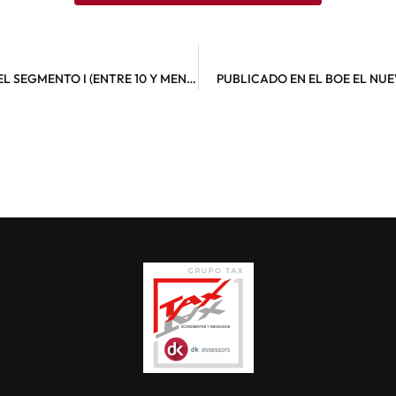
CONVOCATORIA DE AYUDAS DEL KIT DIGITAL DEL SEGMENTO I (ENTRE 10 Y MENOS DE 50 EMPLEADOS), SE PODRÁN SOLICITAR A PARTIR DEL 15 DE MARZO
PUBLICADO EN EL BOE EL NU