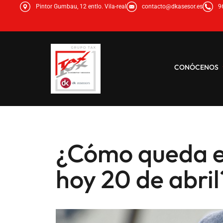
Pintor Gumbau, 12 entlo. Vila-real
contacto@dkasesor.es
9
CONÓCENOS
¿Cómo queda el 
hoy 20 de abril