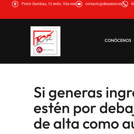
Pintor Gumbau, 12 entlo. Vila-real
contacto@dkasesor.es
9
CONÓCENOS
Si generas ing
estén por deba
de alta como 