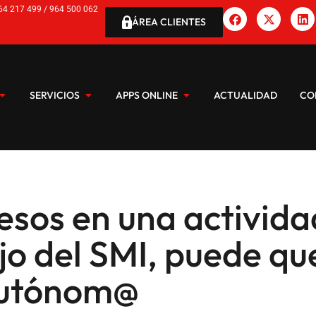
64 217 499 / 964 500 062
ÁREA CLIENTES
SERVICIOS
APPS ONLINE
ACTUALIDAD
CO
resos en una activid
jo del SMI, puede qu
autónom@